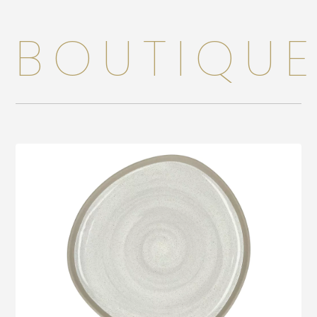
Accessoires
BOUTIQU
Bébé
Bijoux
Décoration
Jouets
Linge de maison
Maroquinerie
Senteurs
Voir le produit
Thé
Vaisselle