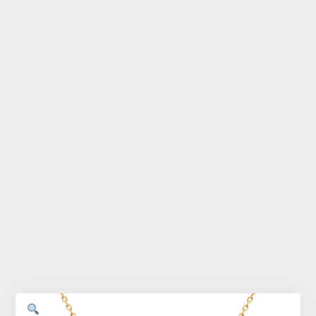
Accessoires
Bébé
Bijoux
Décoration
Jouets
Linge de maison
Maroquinerie
Senteurs
Thé
Vaisselle