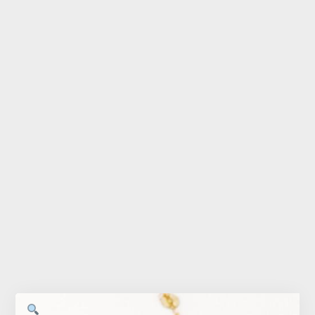
Accessoires
Bébé
Bijoux
Décoration
Jouets
Linge de maison
Maroquinerie
Senteurs
Thé
Vaisselle