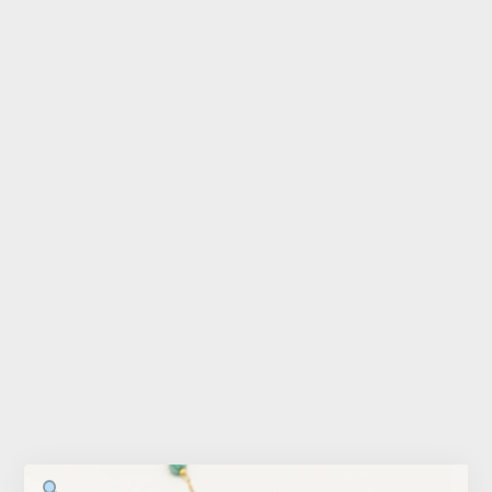
Accessoires
Bébé
Bijoux
Décoration
Jouets
Linge de maison
Maroquinerie
Senteurs
Thé
Vaisselle