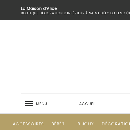
La Maison d'Alice
BOUTIQUE DÉCORATION D'INTÉRIEUR À SAINT GÉLY DU FESC (
MENU
ACCUEIL
ACCESSOIRES
BÉBÉ
BIJOUX
DÉCORATIO