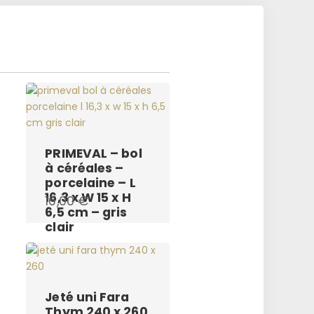
PRIMEVAL – bol
à céréales –
porcelaine – L
16,3 x W 15 x H
16,00
€
6,5 cm – gris
clair
Jeté uni Fara
Thym 240 x 260