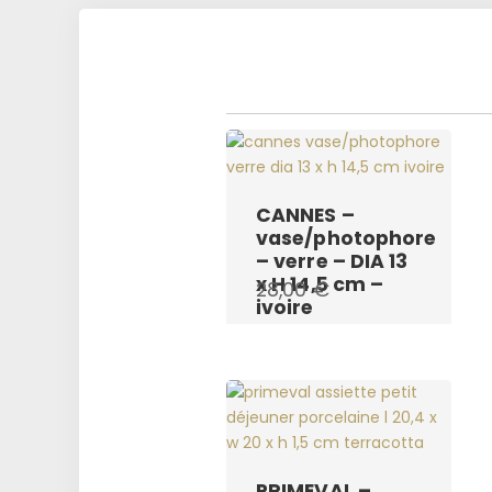
CANNES –
vase/photophore
– verre – DIA 13
x H 14,5 cm –
28,00
€
ivoire
PRIMEVAL –