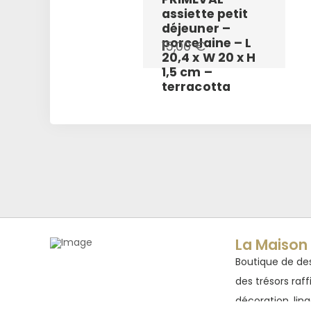
assiette petit
déjeuner –
porcelaine – L
15,00
€
20,4 x W 20 x H
1,5 cm –
terracotta
La Maison 
Boutique de des
des trésors raff
décoration, linge