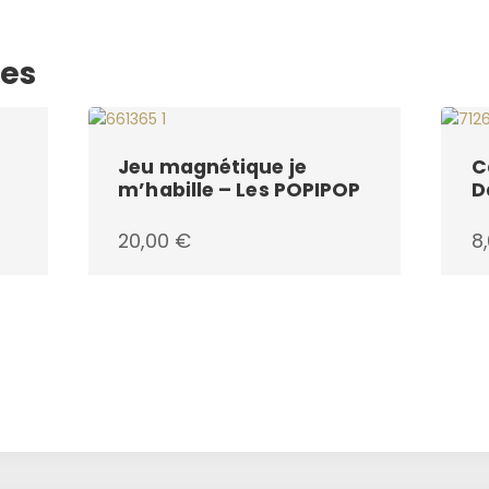
res
Jeu magnétique je
C
m’habille – Les POPIPOP
D
20,00
€
8