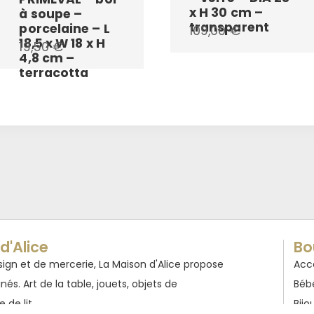
x H 30 cm –
à soupe –
transparent
porcelaine – L
109,00
€
18,5 x W 18 x H
19,50
€
4,8 cm –
terracotta
d'Alice
Bo
ign et de mercerie, La Maison d'Alice propose
Acc
inés. Art de la table, jouets, objets de
Béb
 de lit...
Bijo