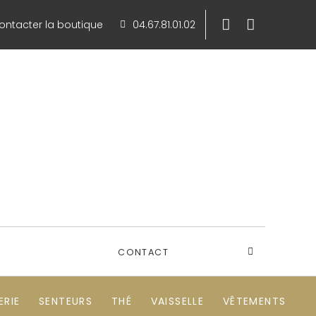
ontacter la boutique
04.67.81.01.02
CONTACT
RIE
SENTEURS
THÉ
VAISSELLE
VÊTEMENTS