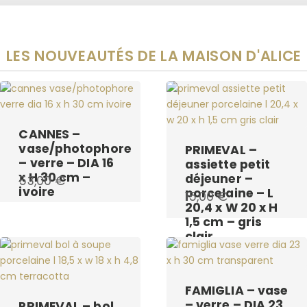
LES NOUVEAUTÉS DE LA MAISON D'ALICE
CANNES –
vase/photophore
PRIMEVAL –
– verre – DIA 16
assiette petit
x H 30 cm –
déjeuner –
53,00
€
ivoire
porcelaine – L
15,00
€
20,4 x W 20 x H
1,5 cm – gris
clair
FAMIGLIA – vase
– verre – DIA 23
PRIMEVAL – bol