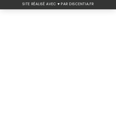
SITE RÉALISÉ AVEC ♥️ PAR DISCENTIA.FR