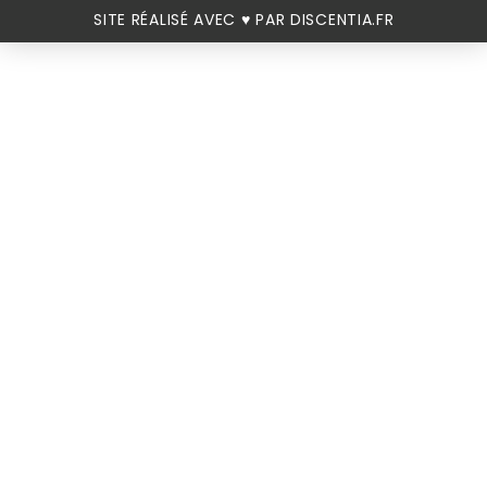
SITE RÉALISÉ AVEC ♥️ PAR DISCENTIA.FR