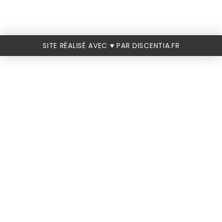
SITE RÉALISÉ AVEC ♥️ PAR DISCENTIA.FR