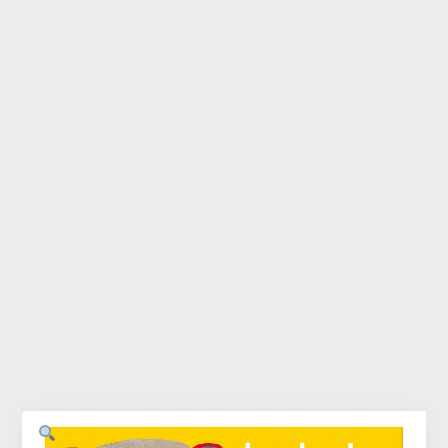
Accessoires
Bébé
Bijoux
Décoration
Jouets
Linge de maison
Maroquinerie
Senteurs
Thé
Vaisselle