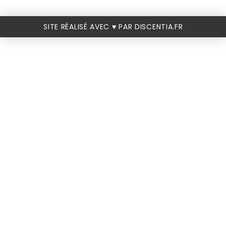
SITE RÉALISÉ AVEC ♥️ PAR DISCENTIA.FR