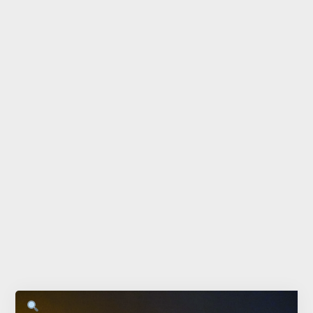
Accessoires
Bébé
Bijoux
Décoration
Jouets
Linge de maison
Maroquinerie
Senteurs
Thé
Vaisselle