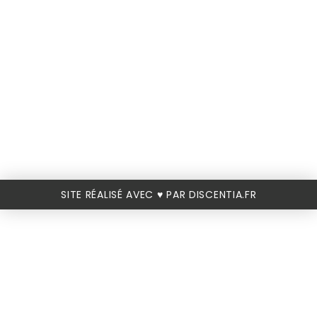
SITE RÉALISÉ AVEC ♥️ PAR DISCENTIA.FR