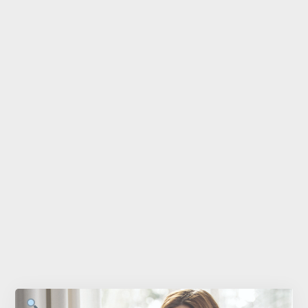
Accessoires
Bébé
Bijoux
Décoration
Jouets
Linge de maison
Maroquinerie
Senteurs
Thé
Vaisselle