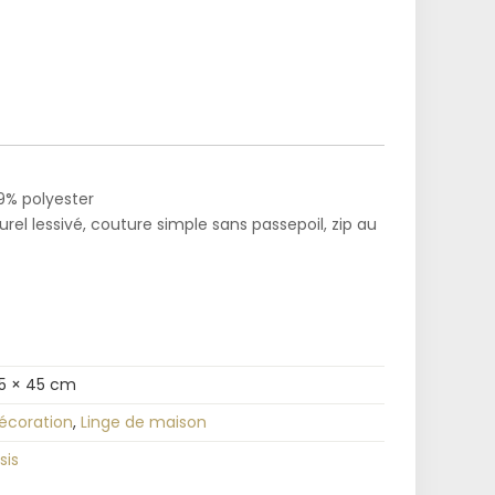
9% polyester
urel lessivé, couture simple sans passepoil, zip au
5 × 45 cm
écoration
,
Linge de maison
sis