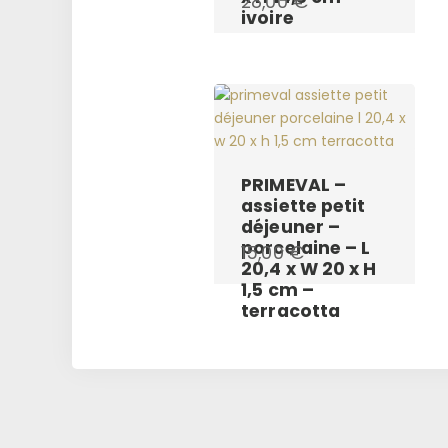
28,00
€
ivoire
PRIMEVAL –
assiette petit
déjeuner –
porcelaine – L
15,00
€
20,4 x W 20 x H
1,5 cm –
terracotta