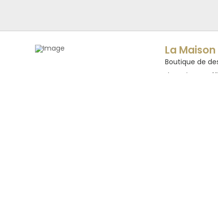
La Maison 
Boutique de des
des trésors raff
décoration, linge
1005 Avenu
34980 Sain
Lundi au sam
Dimanche : 
La boutique 
Contacter 