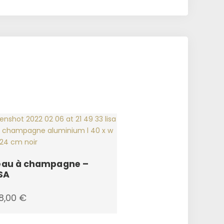
eau à champagne –
SA
8,00
€