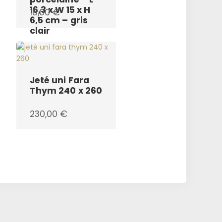
16,3 x W 15 x H
16,00
€
6,5 cm – gris
clair
Jeté uni Fara
Thym 240 x 260
230,00
€