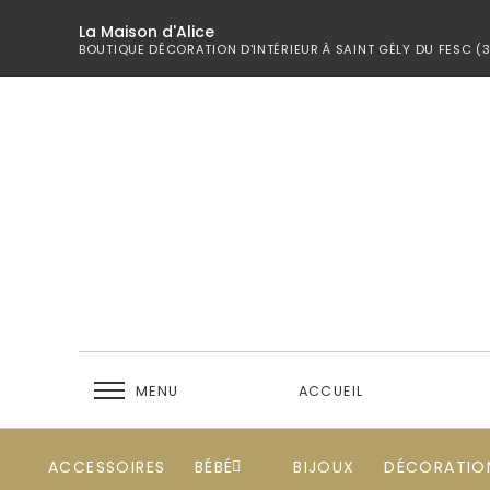
La Maison d'Alice
BOUTIQUE DÉCORATION D'INTÉRIEUR À SAINT GÉLY DU FESC (
MENU
ACCUEIL
ACCESSOIRES
BÉBÉ
BIJOUX
DÉCORATIO