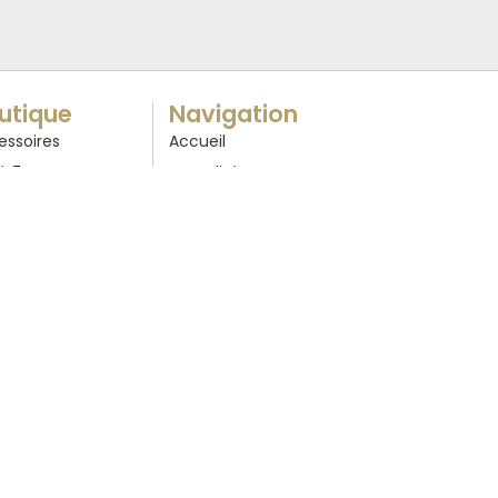
utique
Navigation
essoires
Accueil
é
Actualités
ux
Boutique
oration
Contact
ne & Mercerie
Conditions générales
ge de maison
d’utilisation
oquinerie
Mentions légales
teurs
Plan du site
selle
ements