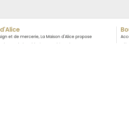
d'Alice
Bo
ign et de mercerie, La Maison d'Alice propose
Acc
inés. Art de la table, jouets, objets de
Béb
 de lit...
Bijo
Déc
e du Clapas
Lai
t-Gély-du-Fesc
Lin
edi : 09:30 - 13:00 | 15:00 - 19:00
Mar
09:30 - 12:30
Sen
Thé
er
est fermée du 1
au 4 février 2026
×
Vais
Vêt
la boutique