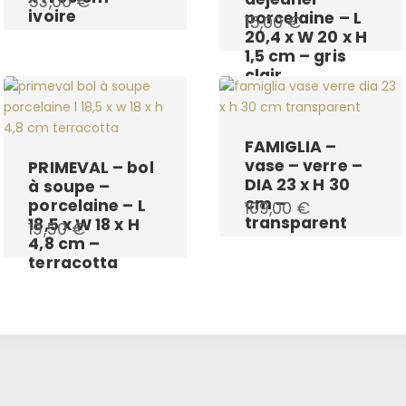
53,00
€
ivoire
porcelaine – L
15,00
€
20,4 x W 20 x H
1,5 cm – gris
clair
FAMIGLIA –
vase – verre –
PRIMEVAL – bol
DIA 23 x H 30
à soupe –
cm –
porcelaine – L
109,00
€
transparent
18,5 x W 18 x H
19,50
€
4,8 cm –
terracotta