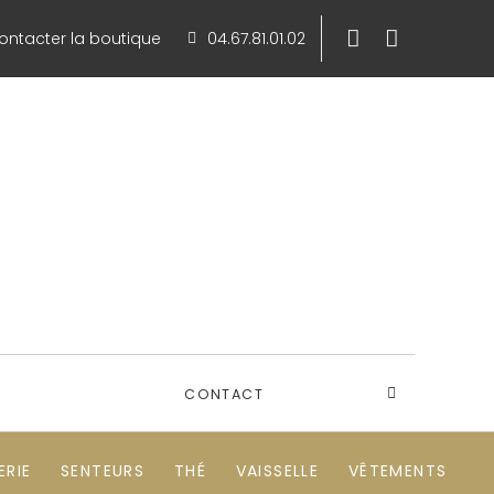
ontacter la boutique
04.67.81.01.02
CONTACT
RIE
SENTEURS
THÉ
VAISSELLE
VÊTEMENTS