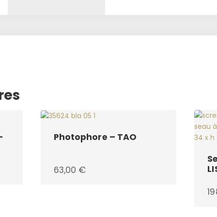
res
–
Photophore – TAO
S
LI
63,00
€
19