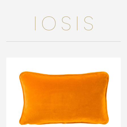
Accessoires
IOSIS
Bébé
Bijoux
Décoration
Jouets
Linge de maison
Maroquinerie
Senteurs
Voir le produit
Thé
Vaisselle