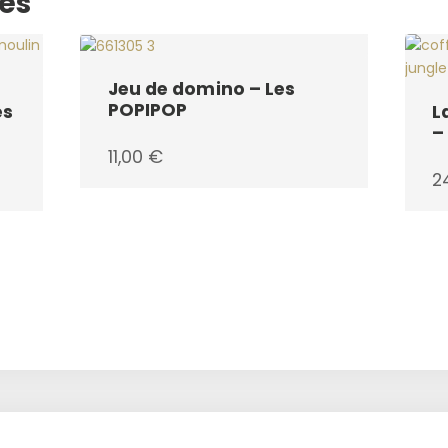
res
Jeu de domino – Les
POPIPOP
ès
L
–
11,00
€
2