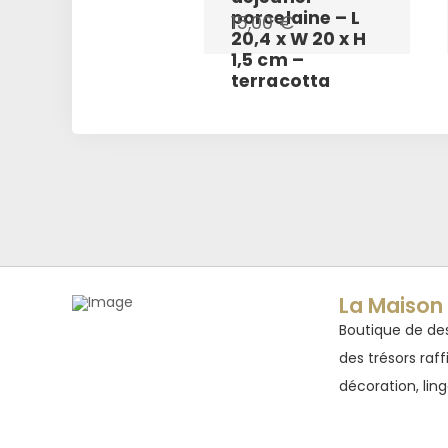
porcelaine – L
15,00
€
20,4 x W 20 x H
1,5 cm –
terracotta
La Maison 
Boutique de des
des trésors raff
décoration, linge
1005 Avenu
34980 Sain