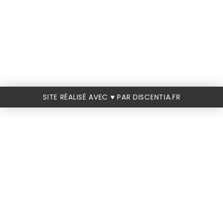
SITE RÉALISÉ AVEC ♥️ PAR DISCENTIA.FR