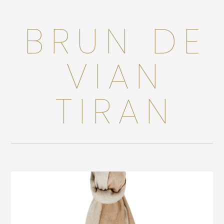
Accessoires
BRUN DE
Bébé
Bijoux
VIAN
Décoration
TIRAN
Jouets
Linge de maison
Maroquinerie
Senteurs
Thé
Vaisselle