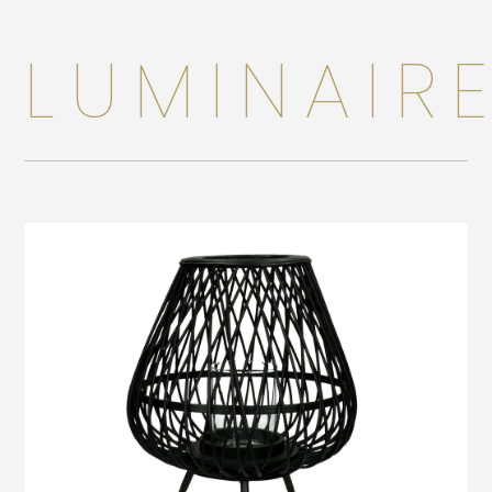
Accessoires
LUMINAIR
Bébé
Bijoux
Décoration
Jouets
Linge de maison
Maroquinerie
Senteurs
Voir le produit
Thé
Vaisselle